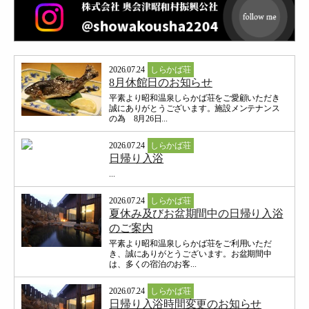
2026.07.24
しらかば荘
8月休館日のお知らせ
平素より昭和温泉しらかば荘をご愛顧いただき
誠にありがとうございます。施設メンテナンス
の為 8月26日...
2026.07.24
しらかば荘
日帰り入浴
...
2026.07.24
しらかば荘
夏休み及びお盆期間中の日帰り入浴
のご案内
平素より昭和温泉しらかば荘をご利用いただ
き、誠にありがとうございます。お盆期間中
は、多くの宿泊のお客...
2026.07.24
しらかば荘
日帰り入浴時間変更のお知らせ